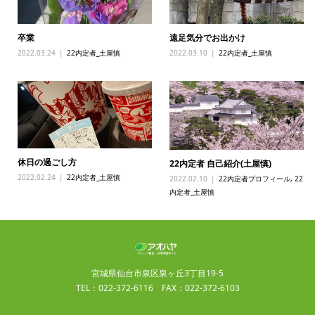
卒業
遠足気分でお出かけ
2022.03.24
22内定者_土屋慎
2022.03.10
22内定者_土屋慎
休日の過ごし方
22内定者 自己紹介(土屋慎)
2022.02.24
22内定者_土屋慎
2022.02.10
22内定者プロフィール
,
22
内定者_土屋慎
宮城県仙台市泉区泉ヶ丘3丁目19-5
TEL：022-372-6116 FAX：022-372-6103