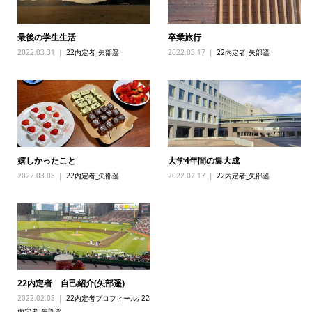
最後の学生生活
卒業旅行
2022.03.31
22内定者_矢部遥
2022.03.17
22内定者_矢部遥
嬉しかったこと
大学4年間の集大成
2022.03.03
22内定者_矢部遥
2022.02.17
22内定者_矢部遥
22内定者 自己紹介(矢部遥)
2022.02.03
22内定者プロフィール
,
22
内定者_矢部遥