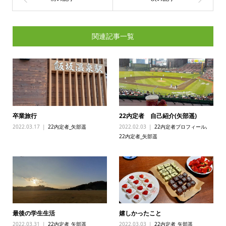
関連記事一覧
卒業旅行
22内定者 自己紹介(矢部遥)
2022.03.17
22内定者_矢部遥
2022.02.03
22内定者プロフィール
,
22内定者_矢部遥
最後の学生生活
嬉しかったこと
2022.03.31
22内定者_矢部遥
2022.03.03
22内定者_矢部遥