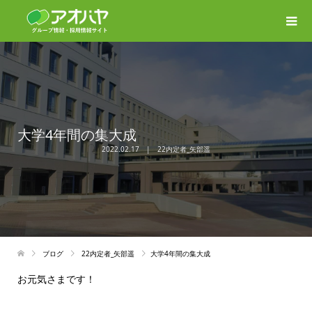
大学4年間の集大成
2022.02.17
22内定者_矢部遥
ブログ
22内定者_矢部遥
大学4年間の集大成
お元気さまです！