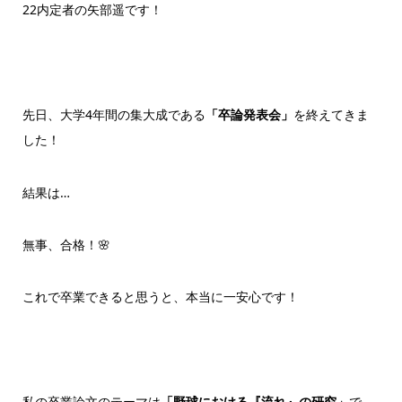
22内定者の矢部遥です！
先日、大学4年間の集大成である
「卒論発表会」
を終えてきま
した！
結果は…
無事、
合格！
🌸
これで卒業できると思うと、本当に一安心です！
私の卒業論文のテーマは
「野球における『流れ』の研究」
で