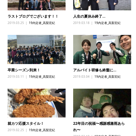
ラストブログでございます！！
人生の夏休み終了…
2019.03.25
19内定者_高梨宏紀
2019.03.18
19内定者_高梨宏紀
卒業シーズン到来！
アルバイト研修も終盤に…
2019.03.11
19内定者_高梨宏紀
2019.03.04
19内定者_高梨宏紀
就カツ応援スタイル！
22年目の祝福〜感謝感激雨あら
れ〜
2019.02.25
19内定者_高梨宏紀